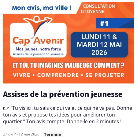
u
x
p
r
o
j
e
t
Assises de la prévention jeunesse
s
s
👉 “Tu vis ici, tu sais ce qui va et ce qui ne va pas. Donne
ton avis et propose tes idées pour améliorer ton
t
quartier.” Ton avis compte. Donne-le en 2 minutes !
r
27 avril - 12 mai 2026
Terminé