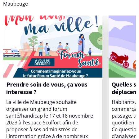
Maubeuge
Prendre soin de vous, ça vous
Quelles sont vos habitudes de
interesse ?
déplaceme
La ville de Maubeuge souhaite
Habitants, 
organiser un grand forum
commerçant
santé/handicap le 17 et 18 novembre
passage, to
2023 à l'espace Sculfort afin de
quotidien l
proposer à ses administrés de
Ce question
l'information grâce à de nombreux
d'analyser 