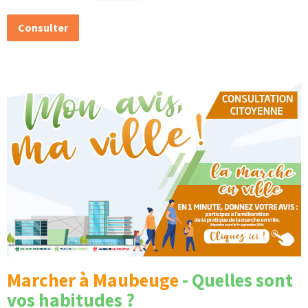
u
Consulter
c
t
u
r
a
n
t
s
d
e
Marcher
à
Maubeuge
- Quelles sont
v
vos habitudes ?
o