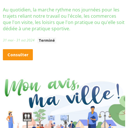
t
Au quotidien, la marche rythme nos journées pour les
trajets reliant notre travail ou l'école, les commerces
r
que l'on visite, les loisirs que l'on pratique ou qu'elle soit
e
dédiée à une pratique sportive.
c
31 mai - 31 oct 2024
Terminé
o
Consulter
m
m
u
n
e
!