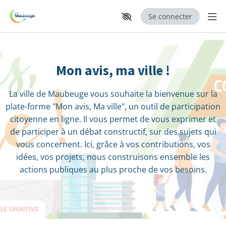
Se connecter
Aff
P
Aller au contenu principal
Paramètres d'accessibilité
a
Mon avis, ma ville !
r
t
La ville de Maubeuge vous souhaite la bienvenue sur la
plate-forme "Mon avis, Ma ville", un outil de participation
i
citoyenne en ligne. Il vous permet de vous exprimer et
c
de participer à un débat constructif, sur des sujets qui
vous concernent. Ici, grâce à vos contributions, vos
i
idées, vos projets, nous construisons ensemble les
p
actions publiques au plus proche de vos besoins.
e
z
a