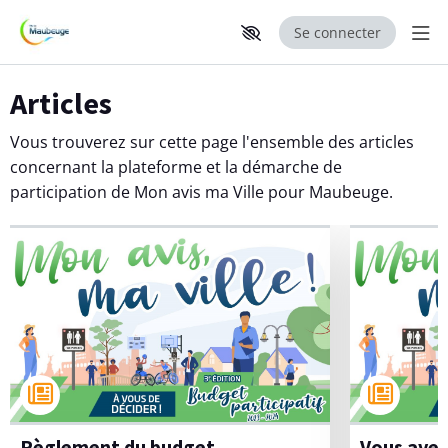
Se connecter
Aff
Aller au contenu principal
Paramètres d'accessibilité
Articles
Vous trouverez sur cette page l'ensemble des articles
concernant la plateforme et la démarche de
participation de Mon avis ma Ville pour Maubeuge.
Règlement du budget
Vous avez déjà participé à