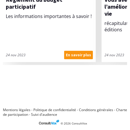
participatif
l’amélior
vie
Les informations importantes à savoir !
récapitulat
éditions
24 nov 2023
24 nov 2023
En savoir plus
R
è
g
l
e
m
e
n
t
d
u
b
u
d
g
Mentions légales
-
Politique de confidentialité
-
Conditions générales
-
Charte
e
de participation
-
Suivi d'audience
t
p
© 2026 ConsultVox
a
r