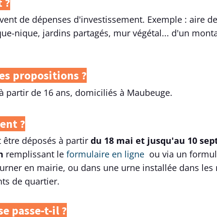
t ?
èvent de dépenses d'investissement. Exemple : aire de
que-nique, jardins partagés, mur végétal... d'un mo
des propositions ?
 à partir de 16 ans, domiciliés à Maubeuge.
ent ?
 être déposés à partir
du 18 mai et
jusqu'au 10 sep
en
remplissant
le
formulaire en ligne
ou via un formul
ourner en mairie, ou dans une urne installée dans les
ts de quartier.
se passe-t-il ?